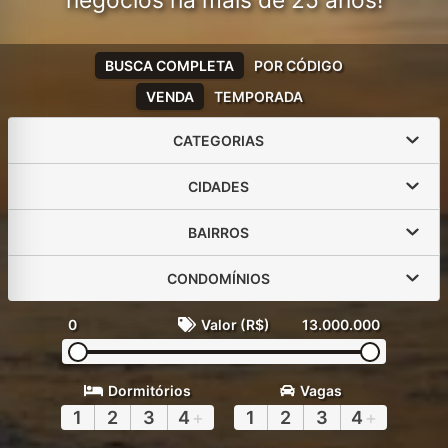
negócios há mais de 25 anos!
BUSCA COMPLETA
POR CÓDIGO
VENDA
TEMPORADA
CATEGORIAS
CIDADES
BAIRROS
CONDOMÍNIOS
0
Valor (R$)
13.000.000
Dormitórios
Vagas
1
2
3
4
+
1
2
3
4
+