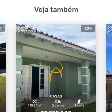
Veja também
XANGRILÁ
X
0
329
NOIVA DO MAR
NO
CASAS
115.24m²
2 dorms
1 suíte