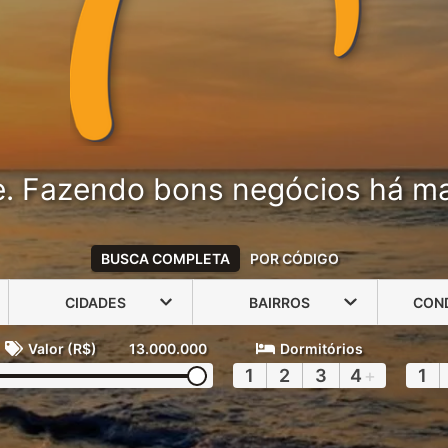
e. Fazendo bons negócios há ma
BUSCA COMPLETA
POR CÓDIGO
CIDADES
BAIRROS
CON
Valor (R$)
13.000.000
Dormitórios
1
2
3
4
+
1