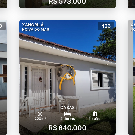
R$ 573.000
XANGRILÁ
X
0
426
NOIVA DO MAR
NO
CASAS
220m²
4 dorms
1 suíte
R$ 640.000