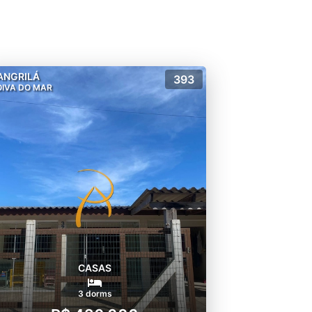
ANGRILÁ
393
IVA DO MAR
CASAS
3 dorms