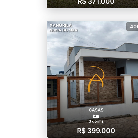
R$ 371.000
XANGRILÁ
40
NOIVA DO MAR
CASAS
3 dorms
R$ 399.000