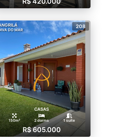
R$ 420.000
ANGRILÁ
208
IVA DO MAR
CASAS
150m²
2 dorms
1 suíte
R$ 605.000