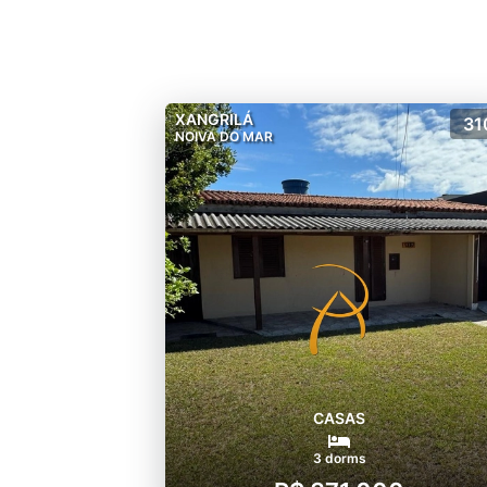
XANGRILÁ
31
NOIVA DO MAR
CASAS
3 dorms