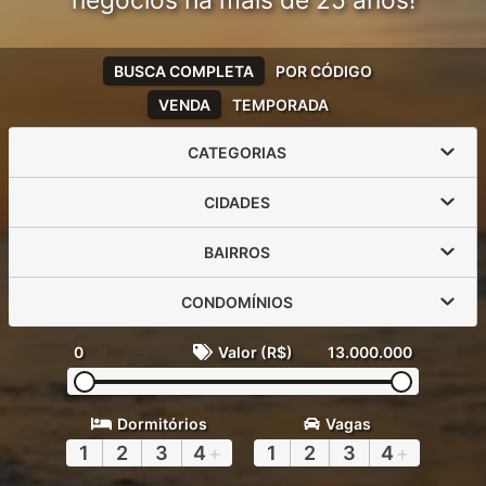
negócios há mais de 25 anos!
BUSCA COMPLETA
POR CÓDIGO
VENDA
TEMPORADA
CATEGORIAS
CIDADES
BAIRROS
CONDOMÍNIOS
0
Valor (R$)
13.000.000
Dormitórios
Vagas
1
2
3
4
+
1
2
3
4
+