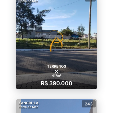
Noiva do Mar
TERRENOS
417m²
R$ 390.000
XANGRI-LÁ
243
Noiva do Mar