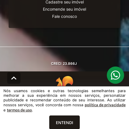
Cadastre seu imóvel
Encomende seu imóvel
Fale conosco
CRECI
23.866J
Nós usamos cookies e outras tecnologias semelhantes para
melhorar a sua experiência em nossos serviços, personalizar
© DESENVOLVIDO PELA
AGIL.NET
publicidade e recomendar conteúdo de seu interesse. Ao utilizar
política de privacidade
nossos serviços, você concorda com nossa
Nós usamos cookies e outras tecnologias semelhantes para melhorar a
termos de uso
sua experiência em nossos serviços, personalizar publicidade e
e
.
recomendar conteúdo de seu interesse. Ao utilizar nossos serviços,
você concorda com nossa política de privacidade e termos de uso.
ENTENDI
Política de Privacidade
Termos de uso