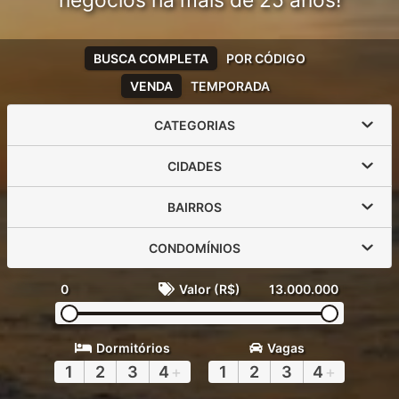
negócios há mais de 25 anos!
BUSCA COMPLETA
POR CÓDIGO
VENDA
TEMPORADA
CATEGORIAS
CIDADES
BAIRROS
CONDOMÍNIOS
0
Valor (R$)
13.000.000
Dormitórios
Vagas
1
2
3
4
+
1
2
3
4
+