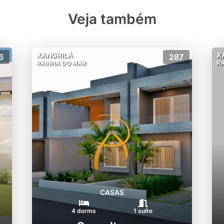
Veja também
XANGRILÁ
X
6
287
RAINHA DO MAR
R
CASAS
4 dorms
1 suíte