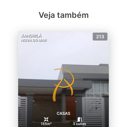
Veja também
XANGRILÁ
213
NOIVA DO MAR
CASAS
155m²
3 suítes