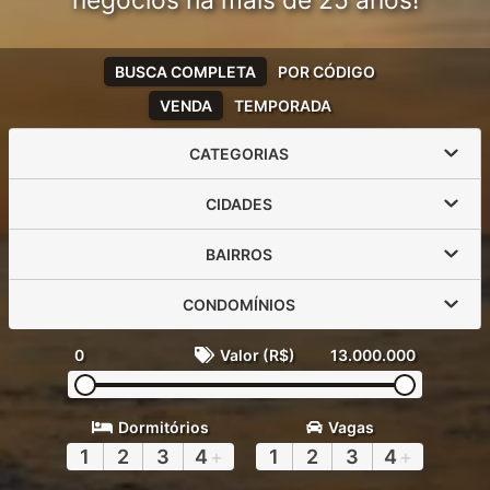
negócios há mais de 25 anos!
BUSCA COMPLETA
POR CÓDIGO
VENDA
TEMPORADA
CATEGORIAS
CIDADES
BAIRROS
CONDOMÍNIOS
0
Valor (R$)
13.000.000
Dormitórios
Vagas
1
2
3
4
+
1
2
3
4
+