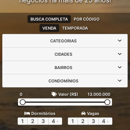
negócios há mais de 25 anos!
BUSCA COMPLETA
POR CÓDIGO
VENDA
TEMPORADA
CATEGORIAS
CIDADES
BAIRROS
CONDOMÍNIOS
0
Valor (R$)
13.000.000
Dormitórios
Vagas
1
2
3
4
+
1
2
3
4
+