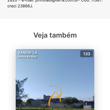
2820 – e-mail: primoabi@terra.com.br- Cód. 1138T.
Veja também
XANGRI-LÁ
133
Noiva do Mar