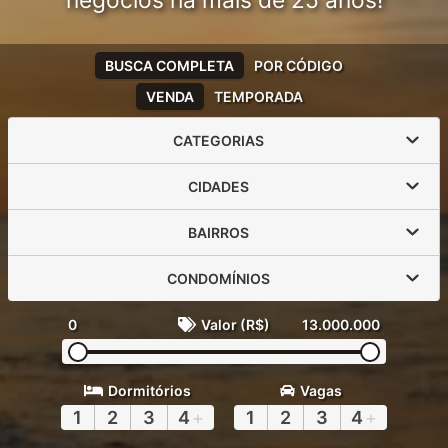
negócios há mais de 25 anos!
BUSCA COMPLETA
POR CÓDIGO
VENDA
TEMPORADA
CATEGORIAS
CIDADES
BAIRROS
CONDOMÍNIOS
0
Valor (R$)
13.000.000
Dormitórios
Vagas
1
2
3
4
+
1
2
3
4
+